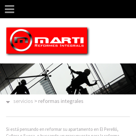
servicios
>
reformas integrales
Si está pensando en reformar su apartamento en El Perelló,
Cullera o Sueca, o buscando un presupuesto para la reforma