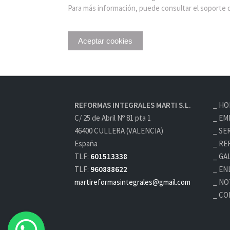
Para más información, puede consultar el soporte d
Aceptar cookies
REFORMAS INTEGRALES MARTI S.L.
HO
C/ 25 de Abril Nº 81 pta 1
EM
46400 CULLERA (VALENCIA)
SE
España
RE
TLF:
601513338
GA
TLF:
960888622
EN
martireformasintegrales@gmail.com
NO
CO