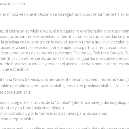
 a su ubicación.
neran una vez que el Usuario se ha registrado o posteriormente ha abierto 
e, si cierra un servicio o web, el navegador o el ordenador y en otro mom
 navegación sin tener que volver a identificarse. Esta funcionalidad se pue
y la próxima vez que entre en la web el usuario tendrá que iniciar sesión p
acceder a ciertos servicios, por ejemplo, para participar en un concurso.
ilizar conectores de terceros tales como Facebook, Twitter o Google. Cua
identificación de terceros, autoriza al mismo a guardar una cookie persis
 puede borrar esta cookie y revocar el acceso a la web mediante redes soc
l que específica.
ita una Web o Servicio, una herramienta de un proveedor externo (Google
cookie que sólo se genera en la visita, servirá en próximas visitas a los s
 se persiguen son:
arios navegantes a través de la “Cookie” (identifica navegadores y disposi
itantes y su tendencia en el tiempo.
más visitados y por lo tanto más atractivos para los usuarios
evo o repite visita.
 en esta web, la cookie nunca irá asociada a ningún dato de carácter per